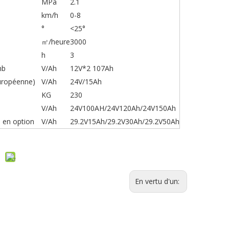
MPa
2.1
km/h
0-8
°
<25°
㎡/heure
3000
h
3
mb
V/Ah
12V*2 107Ah
uropéenne)
V/Ah
24V/15Ah
KG
230
V/Ah
24V100AH/24V120Ah/24V150Ah
m en option
V/Ah
29.2V15Ah/29.2V30Ah/29.2V50Ah
En vertu d'un: