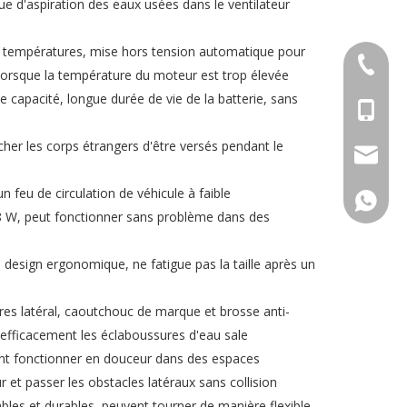
que d'aspiration des eaux usées dans le ventilateur
es températures, mise hors tension automatique pour
+86-552
lorsque la température du moteur est trop élevée
te capacité, longue durée de vie de la batterie, sans
+86-153
êcher les corps étrangers d'être versés pendant le
info@in
n feu de circulation de véhicule à faible
+86-153
 W, peut fonctionner sans problème dans des
 design ergonomique, ne fatigue pas la taille après un
es latéral, caoutchouc de marque et brosse anti-
fficacement les éclaboussures d'eau sale
vent fonctionner en douceur dans des espaces
ur et passer les obstacles latéraux sans collision
ables et durables, peuvent tourner de manière flexible