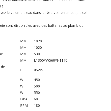
llé
ervez le volume d'eau dans le réservoir en un coup d'œil
rie sont disponibles avec des batteries au plomb ou
MM
1020
MM
1020
se
MM
530
MM
L1300*W560*H1170
r de
L
85/95
W
450
W
500
W
550
DBA
60
RPM
180