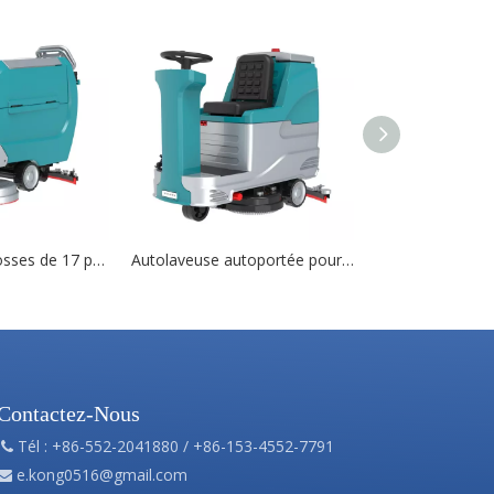
X850 double brosses de 17 pouces autolaveuse à conducteur marchant
Autolaveuse autoportée pour système de filtration multiple X9
Contactez-Nous
Tél : +86-552-2041880 / +86-153-4552-7791

e.kong0516@gmail.com
