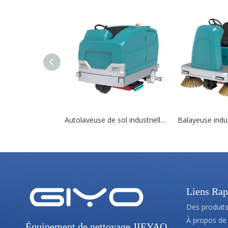
Autolaveuse de sol industrielle X20 avec réservoir d'eau de grande capacité
Liens Rap
Des produit
À propos de
Équipement de nettoyage JIEYAO