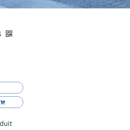
8
duit