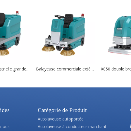
Balayeuse industrielle grande capacité S1600
Balayeuse commerciale extérieure S1400
ides
Catégorie de Produit
s
Autolaveuse autoportée
 nous
Autolaveuse à conducteur marchant